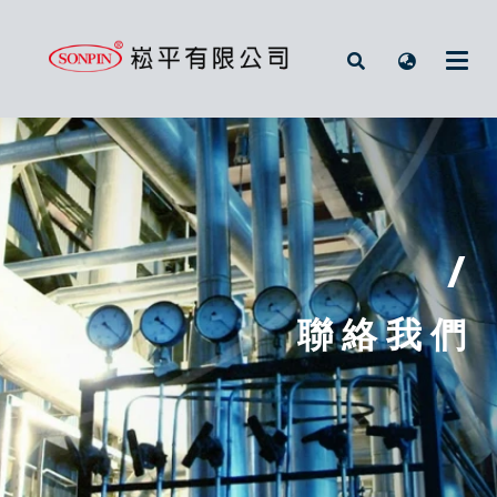
/
聯 絡 我 們