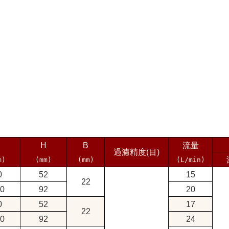
H
B
流量
過濾精度(目)
m)
(mm)
(mm)
(L/min)
0
52
15
22
0
92
20
0
52
17
22
0
92
24