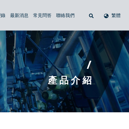
型錄
最新消息
常見問答
聯絡我們
繁體
空氣呼吸器
回油過濾器
注油器（加油口）
管式過濾器
油位計與溫度液面計
閥
防塵套
/
產 品 介 紹