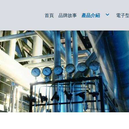
首頁
品牌故事
產品介紹
電子
液壓過濾器
油過濾器
放電加工/線切割濾芯
空氣濾心
集塵濾心
油箱配件