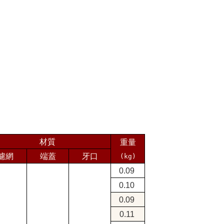
材質
重量
濾網
端蓋
牙口
(kg)
0.09
0.10
0.09
0.11