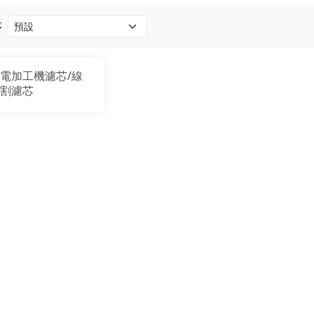
序
電加工機濾芯/線
割濾芯