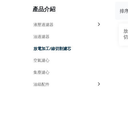
產品介紹
排
液壓過濾器
放
油過濾器
切
放電加工/線切割濾芯
空氣濾心
集塵濾心
油箱配件