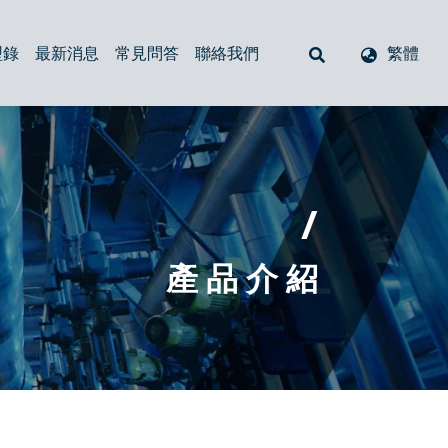
型錄
最新消息
常見問答
聯絡我們
繁體
空氣呼吸器
回油過濾器
注油器（加油口）
管式過濾器
油位計與溫度液面計
閥
防塵套
/
產 品 介 紹