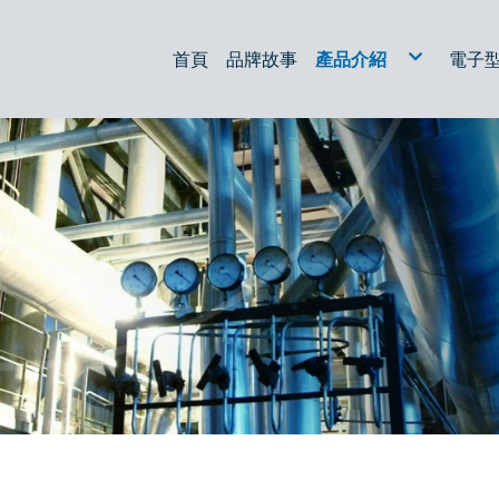
首頁
品牌故事
產品介紹
電子
液壓過濾器
油過濾器
放電加工/線切割濾芯
空氣濾心
集塵濾心
油箱配件