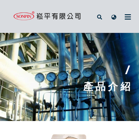
/
產 品 介 紹