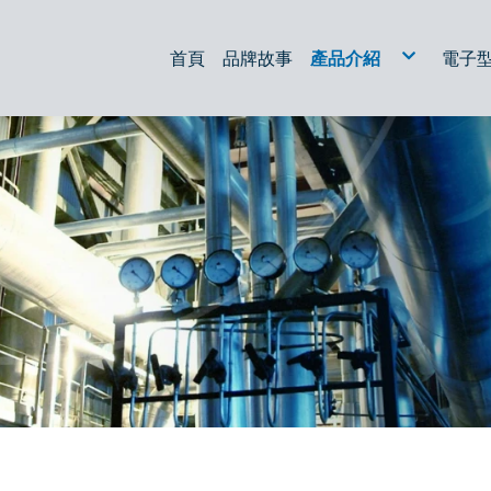
首頁
品牌故事
產品介紹
電子
液壓過濾器
油過濾器
放電加工/線切割濾芯
空氣濾心
集塵濾心
油箱配件