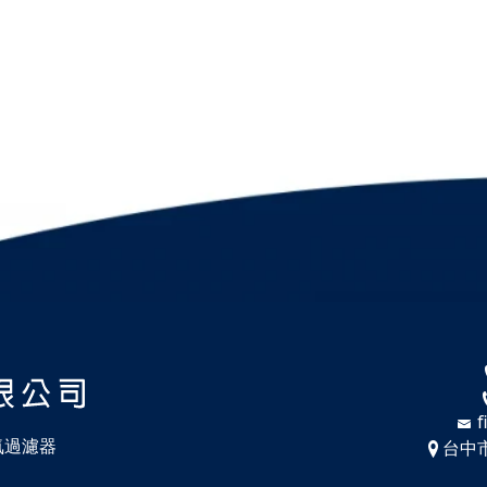
f
空氣過濾器
台中