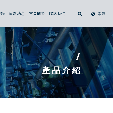
型錄
最新消息
常見問答
聯絡我們
繁體
空氣呼吸器
回油過濾器
注油器（加油口）
管式過濾器
油位計與溫度液面計
閥
防塵套
/
產 品 介 紹