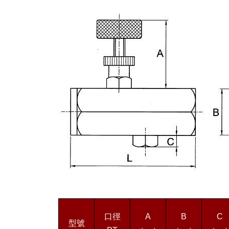
口徑
A
B
C
型號