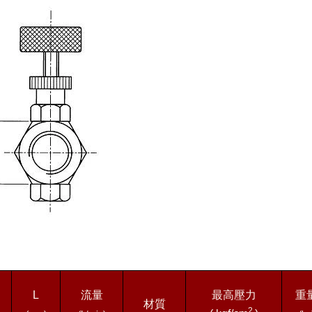
L
流量
最高壓力
重
材質
2