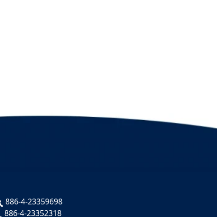
886-4-23359698
886-4-23352318