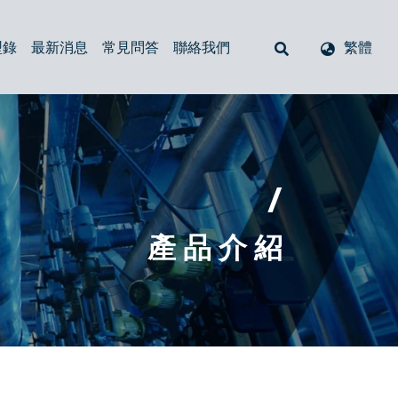
型錄
最新消息
常見問答
聯絡我們
繁體
空氣呼吸器
回油過濾器
注油器（加油口）
管式過濾器
油位計與溫度液面計
閥
防塵套
/
產 品 介 紹