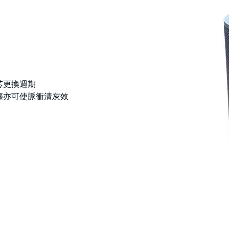
芯更換週期
塵亦可使脈衝清灰效