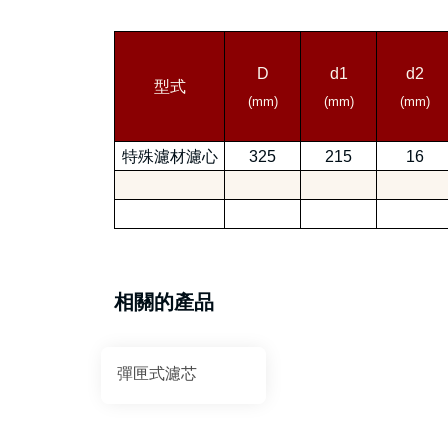
D
d1
d2
型式
(mm)
(mm)
(mm)
特殊濾材濾心
325
215
16
相關的產品
彈匣式濾芯