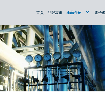
首頁
品牌故事
產品介紹
電子
液壓過濾器
油過濾器
放電加工/線切割濾芯
空氣濾心
集塵濾心
油箱配件