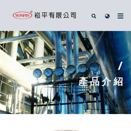
/
產 品 介 紹